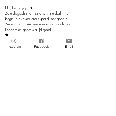
Hey lovely yogi  ♥
Zaterdagochtend, rise and shine darlin!! En 
begin jouw weekend super-duper goed ;-)
Yes you can! Een beetje extra aandacht voor 
lichaam en geest is altijd goed.
✭
De yogahoudingen en bewegingen helpen je 
lichaam fit te blijven en de meditatieve 
Instagram
Facebook
Email
momenten en ademhalingsoefeningen hebben 
een rustgevend effect op ons.
Geen fratsen deze les, vooral lekker (bij) jezelf 
zijn 
Meer lezen >
Deel dit evenement