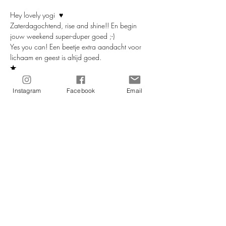
Hey lovely yogi  ♥
Zaterdagochtend, rise and shine!! En begin 
jouw weekend super-duper goed ;-)
Yes you can! Een beetje extra aandacht voor 
lichaam en geest is altijd goed.
✭
De yogahoudingen en bewegingen helpen je 
lichaam fit te blijven en de meditatieve 
Instagram
Facebook
Email
momenten en ademhalingsoefeningen hebben 
een rustgevend effect op ons.
Geen fratsen deze les, vooral lekker (bij) jezelf 
zijn 
Meer lezen >
Deel dit evenement