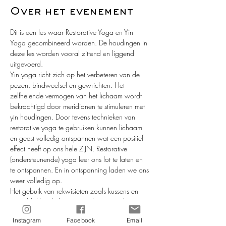
Over het evenement
Dit is een les waar Restorative Yoga en Yin 
Yoga gecombineerd worden. De houdingen in 
deze les worden vooral zittend en liggend 
uitgevoerd. 
Yin yoga richt zich op het verbeteren van de 
pezen, bindweefsel en gewrichten. Het 
zelfhelende vermogen van het lichaam wordt 
bekrachtigd door meridianen te stimuleren met 
yin houdingen. Door tevens technieken van 
restorative yoga te gebruiken kunnen lichaam 
en geest volledig ontspannen wat een positief 
effect heeft op ons hele ZIJN. Restorative 
(ondersteunende) yoga leer ons lot te laten en 
te ontspannen. En in ontspanning laden we ons 
weer volledig op.
Het gebuik van rekwisieten zoals kussens en 
yoga-blokken helpen en ondersteunen het 
lichaam in deze les.
Instagram
Facebook
Email