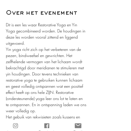
Over het evenement
Dit is een les waar Restorative Yoga en Yin 
Yoga gecombineerd worden. De houdingen in 
deze les worden vooral zittend en liggend 
uitgevoerd. 
Yin yoga richt zich op het verbeteren van de 
pezen, bindweefsel en gewrichten. Het 
zelfhelende vermogen van het lichaam wordt 
bekrachtigd door meridianen te stimuleren met 
yin houdingen. Door tevens technieken van 
restorative yoga te gebruiken kunnen lichaam 
en geest volledig ontspannen wat een positief 
effect heeft op ons hele ZIJN. Restorative 
(ondersteunende) yoga leer ons lot te laten en 
te ontspannen. En in ontspanning laden we ons 
weer volledig op.
Het gebuik van rekwisieten zoals kussens en 
yoga-blokken helpen en ondersteunen het 
lichaam in deze les.