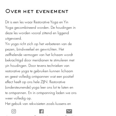
Over het evenement
Dit is een les waar Restorative Yoga en Yin 
Yoga gecombineerd worden. De houdingen in 
deze les worden vooral zittend en liggend 
uitgevoerd. 
Yin yoga richt zich op het verbeteren van de 
pezen, bindweefsel en gewrichten. Het 
zelfhelende vermogen van het lichaam wordt 
bekrachtigd door meridianen te stimuleren met 
yin houdingen. Door tevens technieken van 
restorative yoga te gebruiken kunnen lichaam 
en geest volledig ontspannen wat een positief 
effect heeft op ons hele ZIJN. Restorative 
(ondersteunende) yoga leer ons lot te laten en 
te ontspannen. En in ontspanning laden we ons 
weer volledig op.
Het gebuik van rekwisieten zoals kussens en 
yoga-blokken helpen en ondersteunen het 
lichaam in deze les.