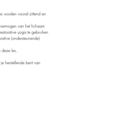
s worden vooral zittend en 
e vermogen van het lichaam 
estorative yoga te gebruiken 
orative (ondersteunende) 
 deze les.
e herstellende bent van 