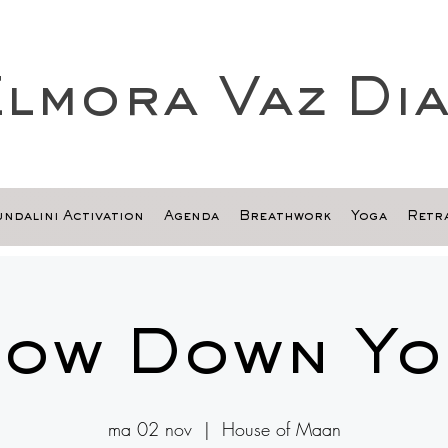
lmora Vaz Di
ndalini Activation
Agenda
Breathwork
Yoga
Retra
low Down Yo
ma 02 nov
  |  
House of Maan