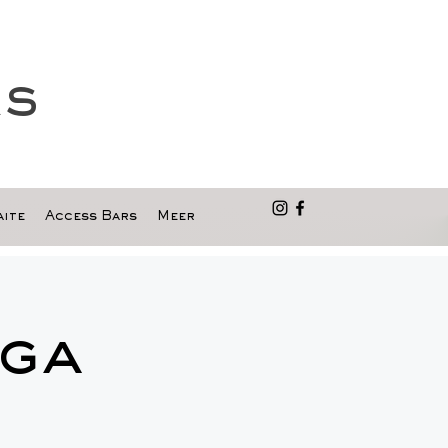
as
ite
Access Bars
Meer
ga