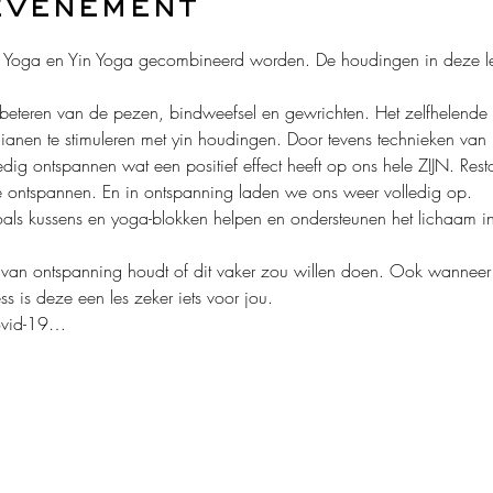
evenement
ive Yoga en Yin Yoga gecombineerd worden. De houdingen in deze le
erbeteren van de pezen, bindweefsel en gewrichten. Het zelfhelend
anen te stimuleren met yin houdingen. Door tevens technieken van r
dig ontspannen wat een positief effect heeft op ons hele ZIJN. Rest
 te ontspannen. En in ontspanning laden we ons weer volledig op.
oals kussens en yoga-blokken helpen en ondersteunen het lichaam in
 van ontspanning houdt of dit vaker zou willen doen. Ook wanneer j
ress is deze een les zeker iets voor jou. 
covid-19…