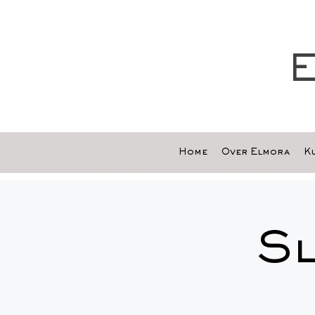
E
Home
Over Elmora
Ku
S