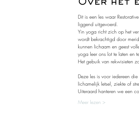
Over het 
Dit is een les waar Restorat
liggend uitgevoerd. 
Yin yoga richt zich op het v
wordt bekrachtigd door meridi
kunnen lichaam en geest volle
yoga leer ons lot te laten en
Het gebuik van rekwisieten z
Deze les is voor iedereen die
lichamelijk letsel, ziekte of st
Uiteraard hanteren we een 
Meer lezen >