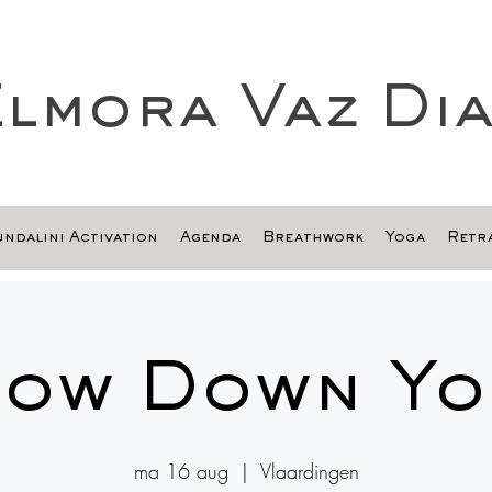
lmora Vaz Di
ndalini Activation
Agenda
Breathwork
Yoga
Retra
low Down Yo
ma 16 aug
  |  
Vlaardingen