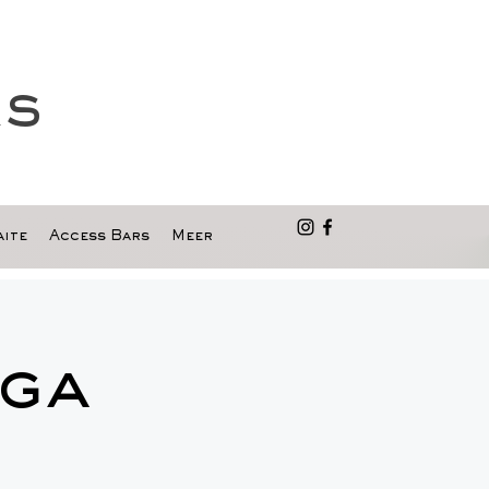
as
ite
Access Bars
Meer
ga