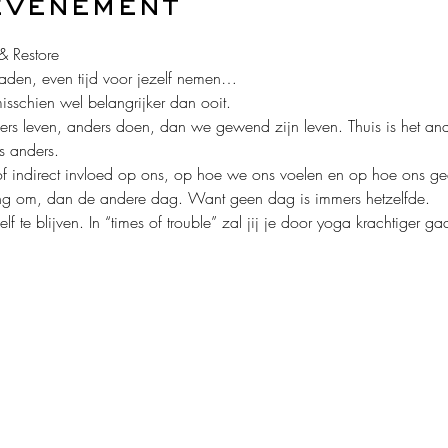
evenement
& Restore
aden, even tijd voor jezelf nemen…
misschien wel belangrijker dan ooit.
rs leven, anders doen, dan we gewend zijn leven. Thuis is het ande
s anders.
t of indirect invloed op ons, op hoe we ons voelen en op hoe ons 
ng om, dan de andere dag. Want geen dag is immers hetzelfde.
lf te blijven. In “times of trouble” zal jij je door yoga krachtiger g