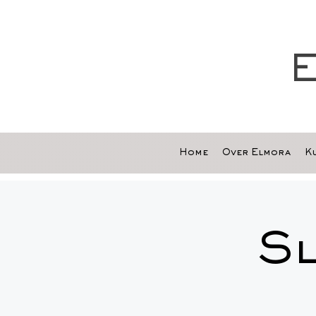
E
Home
Over Elmora
Ku
S