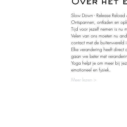
Over het 
Slow Down - Release Reload 
Ontspannen, ontladen en opl
Tijd voor jezelf nemen is nu 
Velen van ons moeten nu ande
contact met de buitenwereld i
Elke verandering heeft direc
gaan we beter met veranderi
Yoga helpt je om meer bij jeze
emotioneel en fysiek.
Meer lezen >