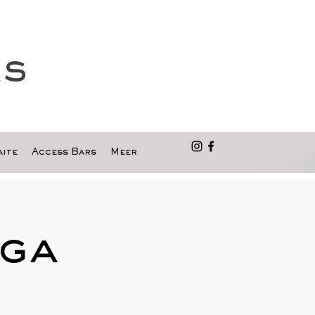
as
ite
Access Bars
Meer
ga