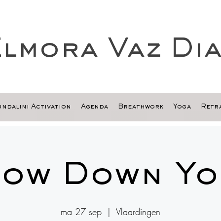
lmora Vaz Di
ndalini Activation
Agenda
Breathwork
Yoga
Retra
low Down Yo
ma 27 sep
  |  
Vlaardingen