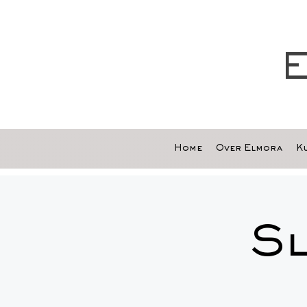
E
Home
Over Elmora
Ku
S