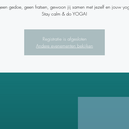
een gedoe, geen fratsen, gewoon jij samen met jezelf en jouw yo
Stay calm & do YOGA!
Registratie is afgesloten
Andere evenementen bekijken