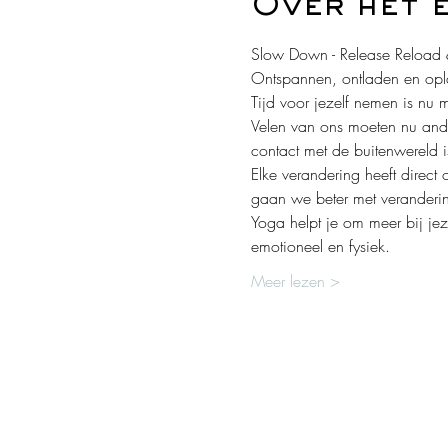
Over het 
Slow Down - Release Reload 
Ontspannen, ontladen en opl
Tijd voor jezelf nemen is nu 
Velen van ons moeten nu ande
contact met de buitenwereld i
Elke verandering heeft direc
gaan we beter met veranderi
Yoga helpt je om meer bij jeze
emotioneel en fysiek.
Meer lezen >