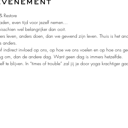
evenement
& Restore
aden, even tijd voor jezelf nemen…
misschien wel belangrijker dan ooit.
rs leven, anders doen, dan we gewend zijn leven. Thuis is het ande
s anders.
t of indirect invloed op ons, op hoe we ons voelen en op hoe ons 
ng om, dan de andere dag. Want geen dag is immers hetzelfde.
lf te blijven. In “times of trouble” zal jij je door yoga krachtiger g