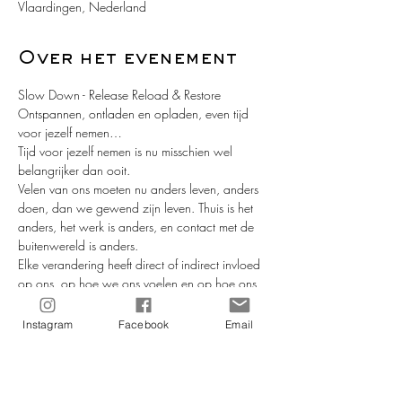
Vlaardingen, Nederland
Over het evenement
Slow Down - Release Reload & Restore
Ontspannen, ontladen en opladen, even tijd 
voor jezelf nemen…
Tijd voor jezelf nemen is nu misschien wel 
belangrijker dan ooit.
Velen van ons moeten nu anders leven, anders 
doen, dan we gewend zijn leven. Thuis is het 
anders, het werk is anders, en contact met de 
buitenwereld is anders.
Elke verandering heeft direct of indirect invloed 
op ons, op hoe we ons voelen en op hoe ons 
gedragen. En de ene dag gaan we beter met 
verandering om, dan de andere dag. Want 
Instagram
Facebook
Email
geen dag is immers hetzelfde.
Yoga helpt je om meer bij jezelf te blijven. Ook 
in “times of trouble” zal jij je door yoga nog 
steeds krachtig voelen; mentaal, emotioneel en 