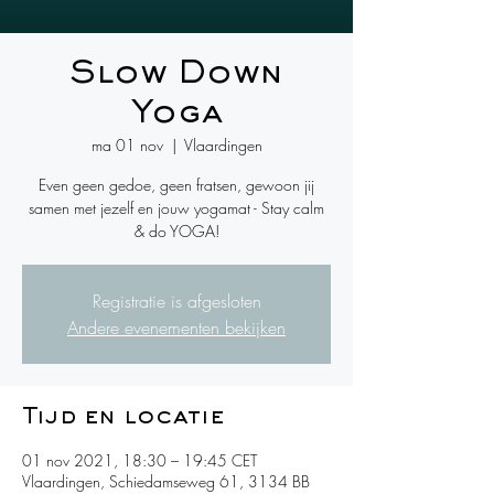
Slow Down
Yoga
ma 01 nov
  |  
Vlaardingen
Even geen gedoe, geen fratsen, gewoon jij
samen met jezelf en jouw yogamat - Stay calm
& do YOGA!
Registratie is afgesloten
Andere evenementen bekijken
Tijd en locatie
01 nov 2021, 18:30 – 19:45 CET
Vlaardingen, Schiedamseweg 61, 3134 BB