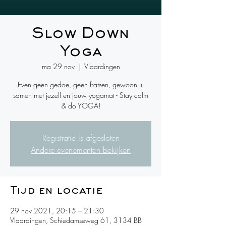
Slow Down
Yoga
ma 29 nov
  |  
Vlaardingen
Even geen gedoe, geen fratsen, gewoon jij
samen met jezelf en jouw yogamat - Stay calm
& do YOGA!
Registratie is afgesloten
Andere evenementen bekijken
Tijd en locatie
29 nov 2021, 20:15 – 21:30
Vlaardingen, Schiedamseweg 61, 3134 BB