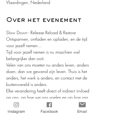
Vlaardingen, Nederland
Over het evenement
Slow Down - Release Reload & Restore
Ontspannen, ontladen en opladen, en de tijd 
voor jezelf nemen…
Tijd voor jezelf nemen is nu misschien wel 
belangrijker dan ooit.
Velen van ons moeten nu anders leven, anders 
doen, dan we gewend zijn leven. Thuis is het 
anders, het werk is anders, en contact met de 
buitenwereld is anders.
Elke verandering heeft direct of indirect invloed 
op ons, op hoe we ons voelen en op hoe ons 
gedragen. En de ene dag gaan we beter met 
verandering om, dan de andere dag. Want 
Instagram
Facebook
Email
geen dag is immers hetzelfde.
Yoga helpt je om meer bij jezelf te blijven. Ook 
in “times of trouble” zal jij je door yoga nog 
steeds krachtig voelen; mentaal, emotioneel en 