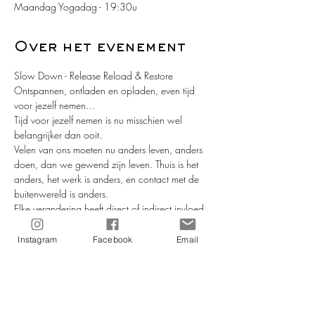
Maandag Yogadag - 19:30u
Over het evenement
Slow Down - Release Reload & Restore
Ontspannen, ontladen en opladen, even tijd 
voor jezelf nemen…
Tijd voor jezelf nemen is nu misschien wel 
belangrijker dan ooit.
Velen van ons moeten nu anders leven, anders 
doen, dan we gewend zijn leven. Thuis is het 
anders, het werk is anders, en contact met de 
buitenwereld is anders.
Elke verandering heeft direct of indirect invloed 
op ons, op hoe we ons voelen en op hoe ons 
gedragen. En de ene dag gaan we beter met 
Instagram
Facebook
Email
verandering om, dan de andere dag. Want 
geen dag is immers hetzelfde.
Yoga helpt je om meer bij jezelf te blijven. In 
“times of trouble” zal ji je zeker sterker voelen, 
mentaal, emotioneel en fysiek. En heb jij een 