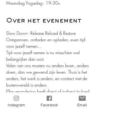
Maandag Yogadag - 19:30u
Over het evenement
Slow Down - Release Reload & Restore
Ontspannen, ontladen en opladen, even tijd 
voor jezelf nemen…
Tijd voor jezelf nemen is nu misschien wel 
belangrijker dan ooit.
Velen van ons moeten nu anders leven, anders 
doen, dan we gewend zijn leven. Thuis is het 
anders, het werk is anders, en contact met de 
buitenwereld is anders.
Elke verandering heeft direct of indirect invloed 
op ons, op hoe we ons voelen en op hoe ons 
gedragen. En de ene dag gaan we beter met 
Instagram
Facebook
Email
verandering om, dan de andere dag. Want 
geen dag is immers hetzelfde.
Yoga helpt je om meer bij jezelf te blijven. In 
“times of trouble” zal ji je zeker sterker voelen, 
mentaal, emotioneel en fysiek. En heb jij een 