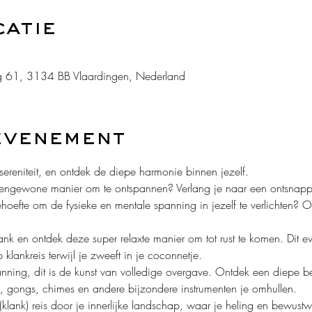
catie
 61, 3134 BB Vlaardingen, Nederland
evenement
ereniteit, en ontdek de diepe harmonie binnen jezelf.
tengewone manier om te ontspannen? Verlang je naar een ontsnappi
ehoefte om de fysieke en mentale spanning in jezelf te verlichten? 
nk en ontdek deze super relaxte manier om tot rust te komen. Dit ev
klankreis terwijl je zweeft in je coconnetje.
nning, dit is de kunst van volledige overgave. Ontdek een diepe bewu
, gongs, chimes en andere bijzondere instrumenten je omhullen. 
lank) reis door je innerlijke landschap, waar je heling en bewustwo