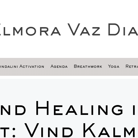
lmora Vaz Di
ndalini Activation
Agenda
Breathwork
Yoga
Retra
nd Healing i
t: Vind Kalm