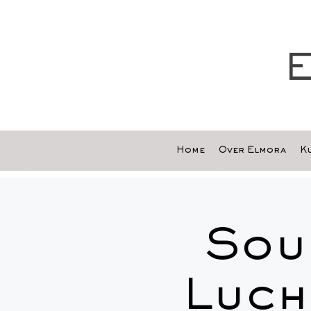
E
Home
Over Elmora
Ku
Sou
Luch