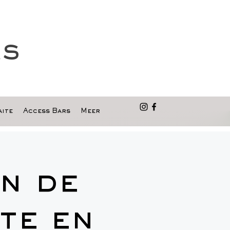
as
ite
Access Bars
Meer
n de
te en