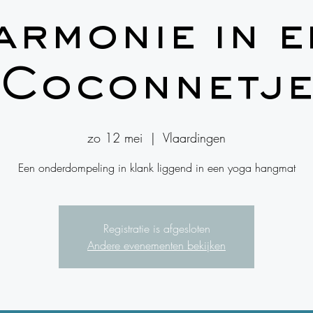
armonie in e
Coconnetj
zo 12 mei
  |  
Vlaardingen
Een onderdompeling in klank liggend in een yoga hangmat
Registratie is afgesloten
Andere evenementen bekijken