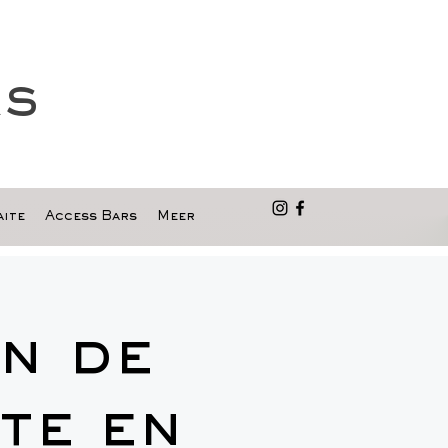
as
ite
Access Bars
Meer
n de
te en