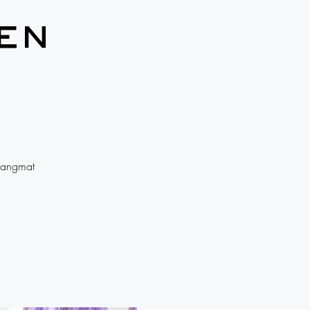
en
e
hangmat