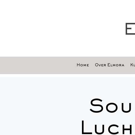
E
Home
Over Elmora
Ku
Sou
Luch