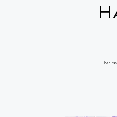
H
Een on