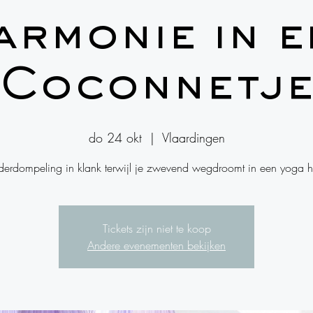
armonie in e
Coconnetj
do 24 okt
  |  
Vlaardingen
derdompeling in klank terwijl je zwevend wegdroomt in een yoga 
Tickets zijn niet te koop
Andere evenementen bekijken