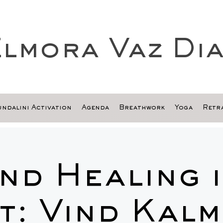
lmora Vaz Di
ndalini Activation
Agenda
Breathwork
Yoga
Retra
nd Healing i
t: Vind Kalm