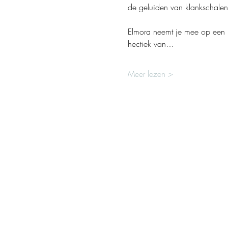
de geluiden van klankschalen
Elmora neemt je mee op een (k
hectiek van…
Meer lezen >