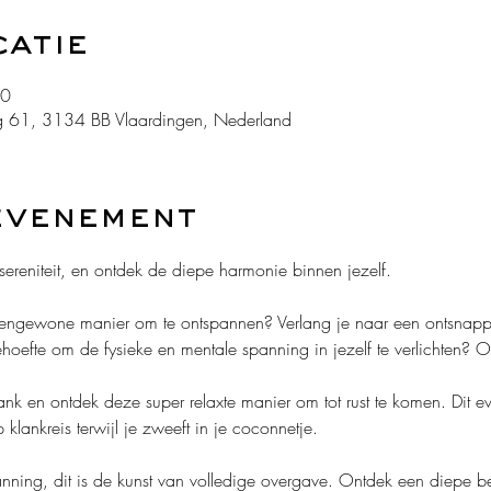
catie
30
 61, 3134 BB Vlaardingen, Nederland
evenement
ereniteit, en ontdek de diepe harmonie binnen jezelf.
tengewone manier om te ontspannen? Verlang je naar een ontsnappi
ehoefte om de fysieke en mentale spanning in jezelf te verlichten? 
nk en ontdek deze super relaxte manier om tot rust te komen. Dit ev
klankreis terwijl je zweeft in je coconnetje.
nning, dit is de kunst van volledige overgave. Ontdek een diepe bewu