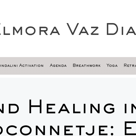
lmora Vaz Di
ndalini Activation
Agenda
Breathwork
Yoga
Retra
d Healing i
connetje: 