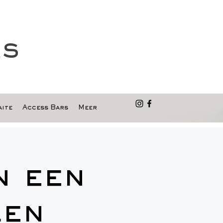
as
ite
Access Bars
Meer
n een
Een