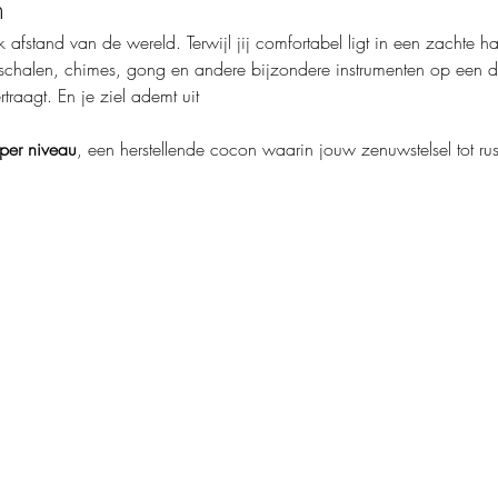
n
ijk afstand van de wereld. Terwijl jij comfortabel ligt in een zachte
schalen, chimes, gong en andere bijzondere instrumenten op een diep
traagt. En je ziel ademt uit
per niveau
, een herstellende cocon waarin jouw zenuwstelsel tot r