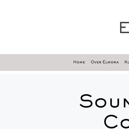
E
Home
Over Elmora
Ku
Soun
Co