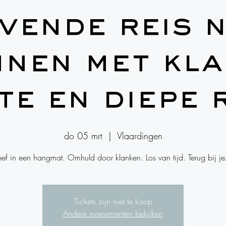
vende reis 
nnen met kla
lte en diepe 
do 05 mrt
  |  
Vlaardingen
ef in een hangmat. Omhuld door klanken. Los van tijd. Terug bij jez
Tickets zijn niet te koop
Andere evenementen bekijken