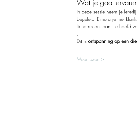
Wat je gaat ervare
In deze sessie neem je letterl
begeleidt Elmora je met klank
lichaam ontspant. Je hoofd ver
.
Dit is 
ontspanning op een die
Meer lezen >