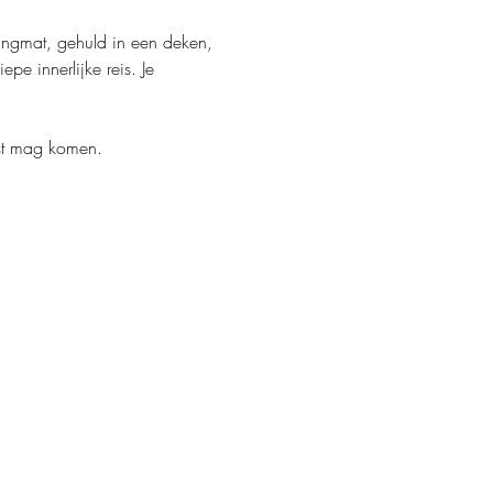
 hangmat, gehuld in een deken, 
e innerlijke reis. Je 
ust mag komen. 