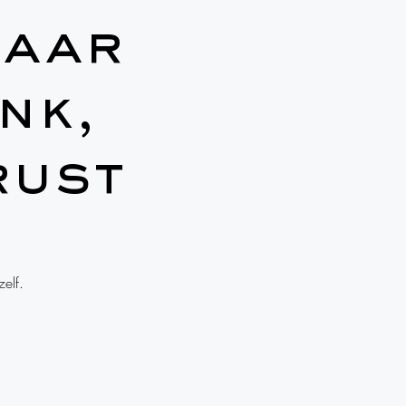
naar
nk,
rust
elf.