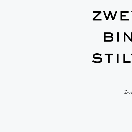
zwe
bi
sti
Zwe