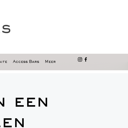
as
ite
Access Bars
Meer
n een
Een