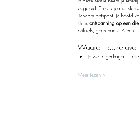
In deze sessie neem je letterl
begeleidt Elmora je met klank
lichaam ontspant. Je hoofd ver
Dit is 
ontspanning op een die
prikkels, geen haast. Alleen klan
Waarom deze avond
Je wordt gedragen – lette
Meer lezen >