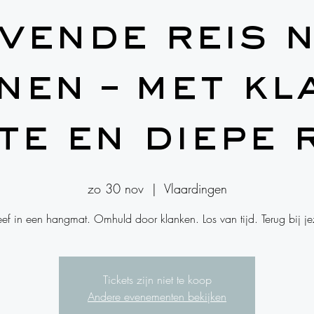
vende reis 
nen – met kl
lte en diepe 
zo 30 nov
  |  
Vlaardingen
ef in een hangmat. Omhuld door klanken. Los van tijd. Terug bij jez
Tickets zijn niet te koop
Andere evenementen bekijken