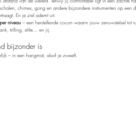
ijk afstand van de wereld. Terwijl jij comfortabel ligt in een zachte
schalen, chimes, gong en andere bijzondere instrumenten op een diep
traagt. En je ziel ademt uit.
per niveau
 – een herstellende cocon waarin jouw zenuwstelsel tot
k, trilling, stilte… en jij.
 bijzonder is
rlijk – in een hangmat, alsof je zweeft.