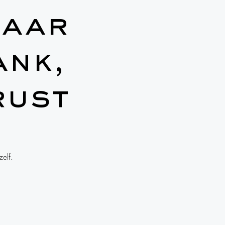
naar
ank,
rust
elf.