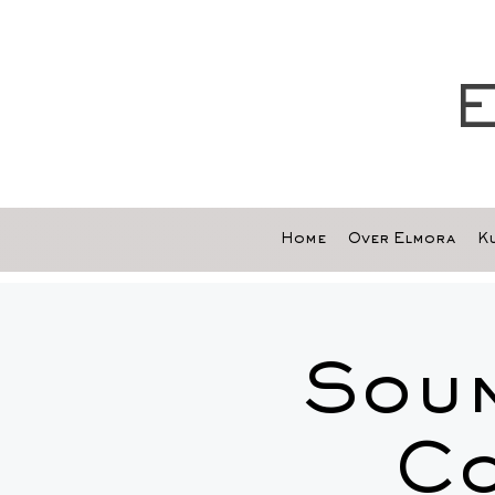
E
Home
Over Elmora
Ku
Soun
Co