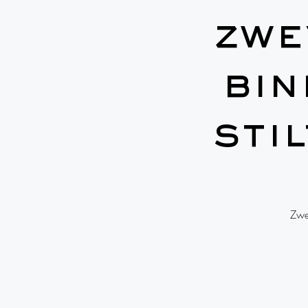
zwe
bin
sti
Zwe