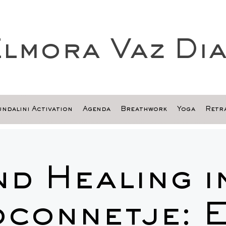
lmora Vaz Di
ndalini Activation
Agenda
Breathwork
Yoga
Retra
d Healing i
connetje: 