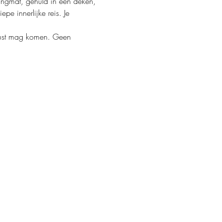
 hangmat, gehuld in een deken, 
e innerlijke reis. Je 
 rust mag komen. Geen 