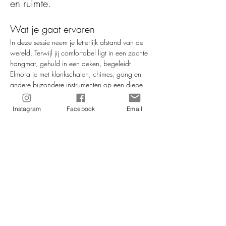
en ruimte.
Wat je gaat ervaren
In deze sessie neem je letterlijk afstand van de 
wereld. Terwijl jij comfortabel ligt in een zachte 
hangmat, gehuld in een deken, begeleidt 
Elmora je met klankschalen, chimes, gong en 
andere bijzondere instrumenten op een diepe 
innerlijke reis. Je lichaam ontspant. Je hoofd 
vertraagt. En je ziel ademt uit.
Instagram
Facebook
Email
Dit is 
ontspanning op een dieper niveau
 – een 
herstellende cocon waarin jouw zenuwstelsel 
tot rust mag komen. Geen prikkels, geen haast. 
Alleen klank, trilling, stilte… en jij.
Waarom deze avond bijzonder 
is
Je wordt gedragen – letterlijk – in een 
hangmat, alsof je zweeft.