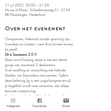
31 jul 2022, 20:00 – 21:00
House of Maan, Schiedamseweg 61, 3134
BB Vlaardingen, Nederland
Over het evenement
Ont-spannen, helemaal zonder spanning zijn… 
Losmaken en loslaten, weer thuis kunnen komen 
bij jezelf .  
Dit is Savasana 2.0 !! 
Deze sound healing sessie is met een kleine 
groep van maximaal 5 deelnemers.
Vind verstilling en verzachting met helende 
klanken van bijzondere instrumenten. Tijdens 
deze beleving lig in een yoga-hangmat terwijl 
je begeleid wordt naar savasana, een diepe 
bewuste ontspanning. 
Kom los van de dagelijkse drukte en voel jouw 
vrijheid. Afgestemd op de groep en het moment 
Instagram
Facebook
Email
neemt Mor Elmora je mee in een geleide 