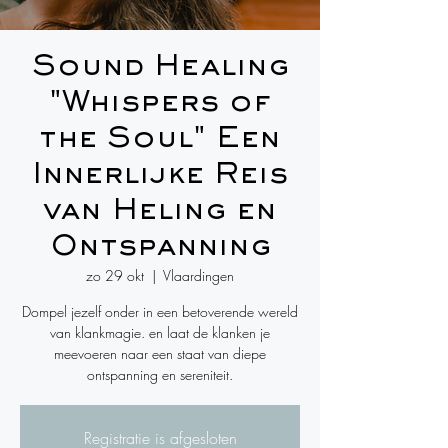
Sound Healing
"Whispers of
the Soul" Een
Innerlijke Reis
van Heling en
Ontspanning
zo 29 okt
  |  
Vlaardingen
Dompel jezelf onder in een betoverende wereld
van klankmagie. en laat de klanken je
meevoeren naar een staat van diepe
ontspanning en sereniteit.
Registratie is afgesloten