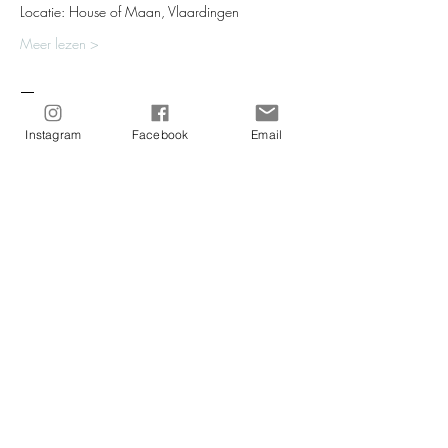
Locatie: House of Maan, Vlaardingen
Meer lezen >
Tickets
Instagram
Facebook
Email
Verkoop geëindigd op
Soort ticket
Sound Healing - October 27 202
Meer info
Prijs
€ 32,50