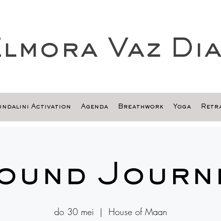
lmora Vaz Di
ndalini Activation
Agenda
Breathwork
Yoga
Retra
ound Journ
do 30 mei
  |  
House of Maan