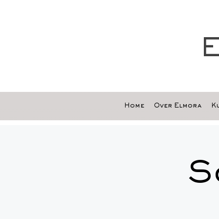
E
Home
Over Elmora
Ku
S