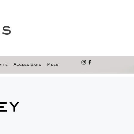
as
ite
Access Bars
Meer
ey