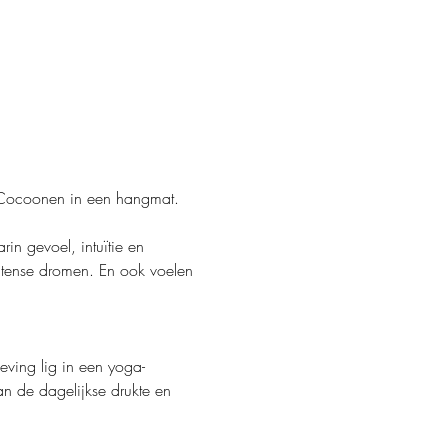
. Cocoonen in een hangmat.
n gevoel, intuïtie en 
ntense dromen. En ook voelen 
eving lig in een yoga-
n de dagelijkse drukte en 