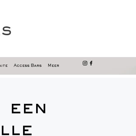
as
ite
Access Bars
Meer
 een
lle