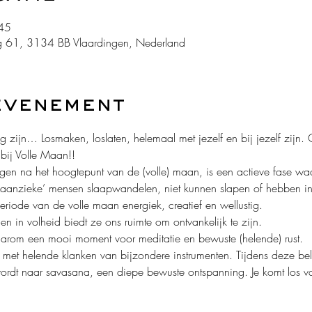
45
 61, 3134 BB Vlaardingen, Nederland
evenement
 zijn… Losmaken, loslaten, helemaal met jezelf en bij jezelf zijn
 bij Volle Maan!!
n na het hoogtepunt van de (volle) maan, is een actieve fase waari
 ‘Maanzieke’ mensen slaapwandelen, niet kunnen slapen of hebben i
eriode van de volle maan energiek, creatief en wellustig. 
en in volheid biedt ze ons ruimte om ontvankelijk te zijn.
arom een mooi moment voor meditatie en bewuste (helende) rust.
ng met helende klanken van bijzondere instrumenten. Tijdens deze bel
wordt naar savasana, een diepe bewuste ontspanning. Je komt los va