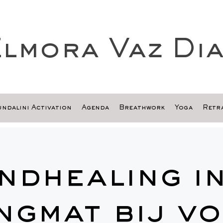
lmora Vaz Di
ndalini Activation
Agenda
Breathwork
Yoga
Retra
ndhealing in
ngmat bij vo