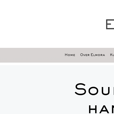
E
Home
Over Elmora
Ku
Sou
ha