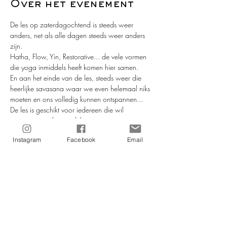
Over het evenement
De les op zaterdagochtend is steeds weer 
anders, net als alle dagen steeds weer anders 
zijn. 
Hatha, Flow, Yin, Restorative... de vele vormen 
die yoga inmiddels heeft komen hier samen.
En aan het einde van de les, steeds weer die 
heerlijke savasana waar we even helemaal niks 
moeten en ons volledig kunnen ontspannen... 
De les is geschikt voor iedereen die wil 
genieten van de voordelen van yoga.
Er zijn geen vervolglessen, je kan dus 
Instagram
Facebook
Email
inspringen wanneer je wil.
Wil je ook meedoen? Stuur je e-mail naar: 
info@morelmora.com of een bericht naar: 
0653919074
Meer lezen >