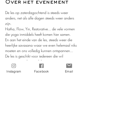
Over het evenement
De les op zaterdagochtend is steeds weer 
anders, net als alle dagen steeds weer anders 
zijn. 
Hatha, Flow, Yin, Restorative... de vele vormen 
die yoga inmiddels heeft komen hier samen.
En aan het einde van de les, steeds weer die 
heerlijke savasana waar we even helemaal niks 
moeten en ons volledig kunnen ontspannen... 
De les is geschikt voor iedereen die wil 
genieten van de voordelen van yoga.
Er zijn geen vervolglessen, je kan dus 
Instagram
Facebook
Email
inspringen wanneer je wil.
Wil je ook meedoen? Stuur je e-mail naar: 
info@morelmora.com of een bericht naar: 
0653919074
Meer lezen >