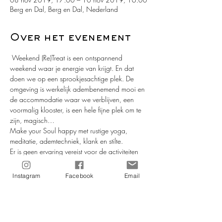
Berg en Dal, Berg en Dal, Nederland
Over het evenement
 Weekend (Re)Treat is een ontspannend 
weekend waar je energie van krijgt. En dat 
doen we op een sprookjesachtige plek. De 
omgeving is werkelijk adembenemend mooi en 
de accommodatie waar we verblijven, een 
voormalig klooster, is een hele fijne plek om te 
zijn, magisch… 
Make your Soul happy met rustige yoga, 
meditatie, ademtechniek, klank en stilte. 
Er is geen ervaring vereist voor de activiteiten 
tijdens dit weekend; doe wat je kan, want niets 
moet.    
Instagram
Facebook
Email
Take time to make your Soul happy met Prana 
Nada Nidra. 
Van vrijdag 8 november t/m zondag 10 
november. 