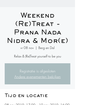
Weekend
(Re)Treat -
Prana Nada
Nidra & Mor(e)
vr 08 nov
  |  
Berg en Dal
Relax & (Re)Treat yourself to be you
Registratie is afgesloten
Andere evenementen bekijken
Tijd en locatie
08 nov 2019, 17:00 – 10 nov 2019, 16:00