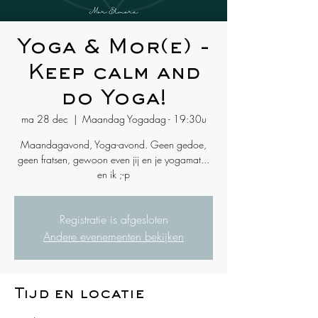
Yoga & Mor(e) -
Keep calm and
do Yoga!
ma 28 dec
  |  
Maandag Yogadag - 19:30u
Maandagavond, Yoga-avond. Geen gedoe,
geen fratsen, gewoon even jij en je yogamat...
en ik ;-p
Registratie is afgesloten
Andere evenementen bekijken
Tijd en locatie