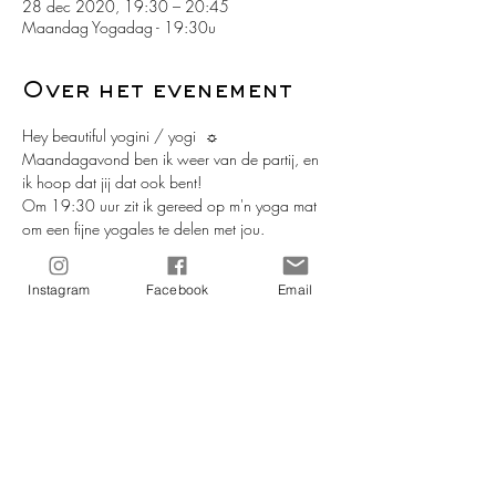
28 dec 2020, 19:30 – 20:45
Maandag Yogadag - 19:30u
Over het evenement
Hey beautiful yogini / yogi  ☼ 
Maandagavond ben ik weer van de partij, en 
ik hoop dat jij dat ook bent!
Om 19:30 uur zit ik gereed op m'n yoga mat 
om een fijne yogales te delen met jou. 
De les zal voor iedereen goed te volgen zijn, 
ervaring is dus zeker geen pré. 
Instagram
Facebook
Email
Mocht jij je dan toch afvragen of deze les ook 
voor jou geschikt is, of wil je iets delen, laat het 
me weten en stuur me een berichtje of een e-
mail. 
Weet jij nu al zeker dat je mee doet? Meld je 
dan nu aan!
Meer lezen >