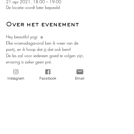
21 apr 2021, 18:00 – 19:00
De locatie wordt later bepaald
Over het evenement
Hey beautiful yogi  ☼ 
Elke woensdagavond ben ik weer van de 
partij, en ik hoop dat jij dat ook bent!
De les zal voor iedereen goed te volgen zijn, 
ervaring is zeker geen pré. 
Mocht jij je dan toch afvragen of deze les ook 
voor jou geschikt is, of wil je iets delen, laat het 
Instagram
Facebook
Email
me weten en stuur me een berichtje of een e-
mail. 
Jij doet ook mee toch? ;-)  Meld je nu dan 
direct aan :-)
Na aanmelding, en voor de les begint ontvang 
je een link die jou toeganggeeft tot de les 
Meer lezen >