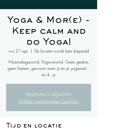
Yoga & Mor(e) -
Keep calm and
do Yoga!
wo 21 apr
  |  
De locatie wordt later bepaald
Woensdagavond, Yoga-avond. Geen gedoe,
geen fratsen, gewoon even jij en je yogamat...
en ik ;-p
Registratie is afgesloten
Andere evenementen bekijken
Tijd en locatie