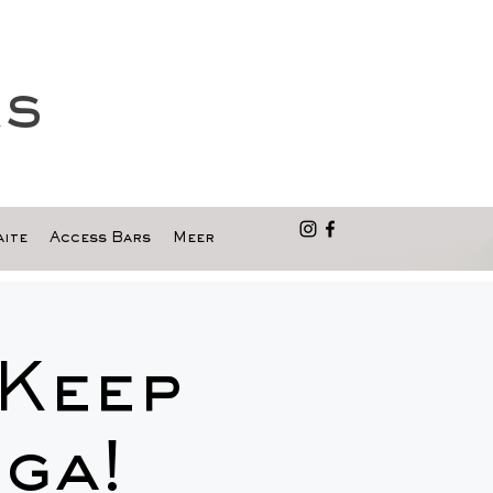
as
ite
Access Bars
Meer
 Keep
ga!