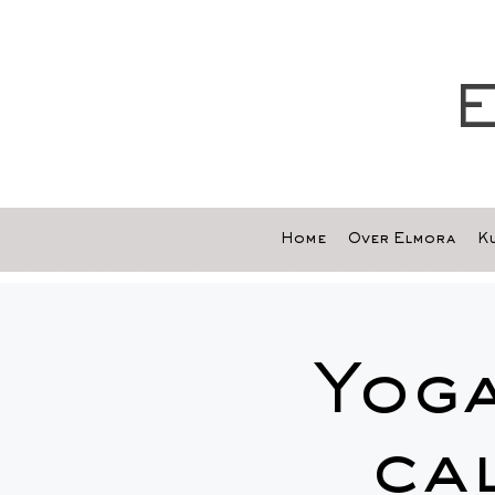
E
Home
Over Elmora
Ku
Yoga
ca