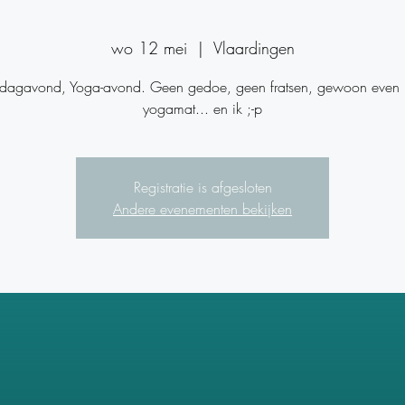
wo 12 mei
  |  
Vlaardingen
agavond, Yoga-avond. Geen gedoe, geen fratsen, gewoon even ji
yogamat... en ik ;-p
Registratie is afgesloten
Andere evenementen bekijken