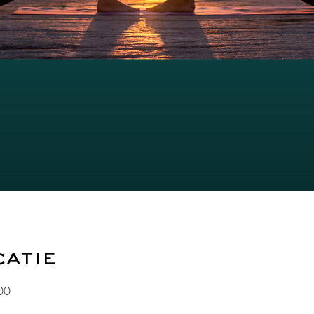
catie
00