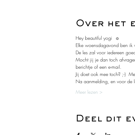
Over het 
Hey beautiful yogi  ☼ 
Elke woensdagavond ben ik we
De les zal voor iedereen goed 
Mocht jij je dan toch afvragen
berichtje of een e-mail. 
Jij doet ook mee toch? ;-)  Me
Na aanmelding, en voor de les
Meer lezen >
Deel dit 