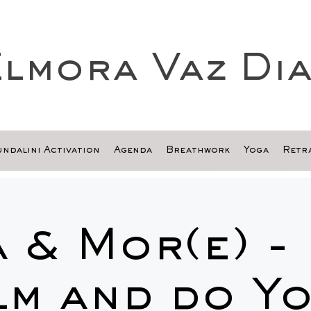
lmora Vaz Di
ndalini Activation
Agenda
Breathwork
Yoga
Retra
 & Mor(e) -
lm and do Yo