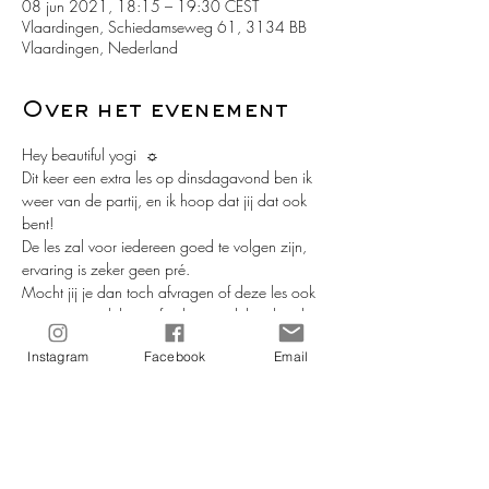
08 jun 2021, 18:15 – 19:30 CEST
Vlaardingen, Schiedamseweg 61, 3134 BB
Vlaardingen, Nederland
Over het evenement
Hey beautiful yogi  ☼ 
Dit keer een extra les op dinsdagavond ben ik 
weer van de partij, en ik hoop dat jij dat ook 
bent!
De les zal voor iedereen goed te volgen zijn, 
ervaring is zeker geen pré. 
Mocht jij je dan toch afvragen of deze les ook 
voor jou geschikt is, of wil je iets delen, laat het 
me weten en stuur me een berichtje of een e-
Instagram
Facebook
Email
mail. 
Jij doet ook mee toch? ;-)  Meld je nu dan 
direct aan :-)
Na aanmelding, en voor de les begint ontvang 
je een link die jou toeganggeeft tot de les 
Meer lezen >