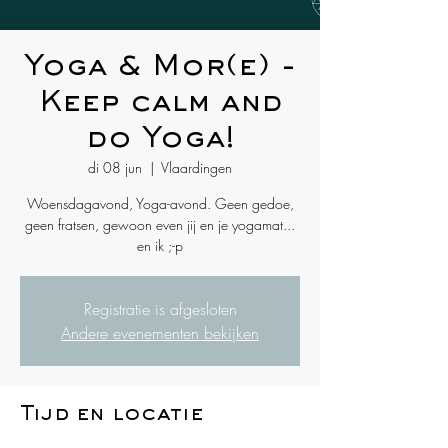
Yoga & Mor(e) -
Keep calm and
do Yoga!
di 08 jun
  |  
Vlaardingen
Woensdagavond, Yoga-avond. Geen gedoe,
geen fratsen, gewoon even jij en je yogamat...
en ik ;-p
Registratie is afgesloten
Andere evenementen bekijken
Tijd en locatie