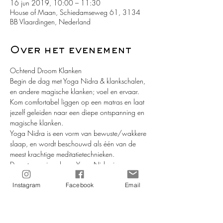
16 jun 2019, 10:00 – 11:30
House of Maan, Schiedamseweg 61, 3134
BB Vlaardingen, Nederland
Over het evenement
Begin de dag met Yoga Nidra & klankschalen, 
Kom comfortabel liggen op een matras en laat 
jezelf geleiden naar een diepe ontspanning en 
Yoga Nidra is een vorm van bewuste/wakkere 
slaap, en wordt beschouwd als één van de 
De ontspanning d.m.v. Yoga Nidra is zo 
diepgaand dat het lichaam zichzelf begint te 
corrigeren, en energetisch en fysiek weer in lijn 
Instagram
Facebook
Email
komt. De spanning neemt af en de kalmte 
neemt het over. De techniek van Yoga Nidra is 