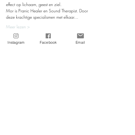
effect op lichaam, geest en ziel.
Mor is Pranic Healer en Sound Therapist. Door 
deze krachtige specialismen met elkaar…
Meer lezen >
Instagram
Facebook
Email
Tickets
Verkoop geëindigd op
Soort ticket
Yoga Nidra XL-class
Prijs
€ 22,00