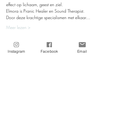
effect op lichaam, geest en ziel.
Elmora is Pranic Healer en Sound Therapist. 
Door deze krachtige specialismen met elkaar…
Meer lezen >
Tickets
Instagram
Facebook
Email
Verkoop geëindigd op
Soort ticket
Yoga Nidra XL-class
Meer info
Prijs
€ 32,50