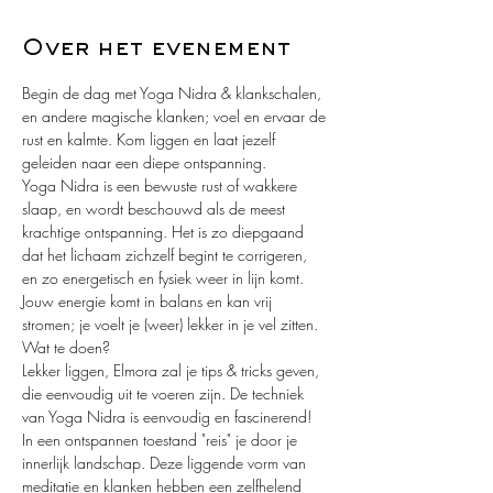
Over het evenement
Begin de dag met Yoga Nidra & klankschalen, 
en andere magische klanken; voel en ervaar de 
rust en kalmte. Kom liggen en laat jezelf 
geleiden naar een diepe ontspanning.
Yoga Nidra is een bewuste rust of wakkere 
slaap, en wordt beschouwd als de meest 
krachtige ontspanning. Het is zo diepgaand 
dat het lichaam zichzelf begint te corrigeren, 
en zo energetisch en fysiek weer in lijn komt. 
Jouw energie komt in balans en kan vrij 
stromen; je voelt je (weer) lekker in je vel zitten.
Wat te doen?
Lekker liggen, Elmora zal je tips & tricks geven, 
die eenvoudig uit te voeren zijn. De techniek 
van Yoga Nidra is eenvoudig en fascinerend! 
In een ontspannen toestand "reis" je door je 
innerlijk landschap. Deze liggende vorm van 
meditatie en klanken hebben een zelfhelend 