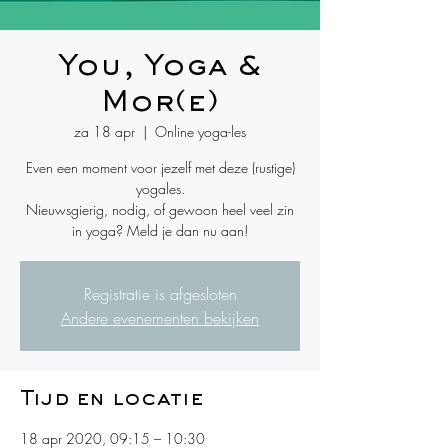
You, Yoga &
Mor(e)
za 18 apr
  |  
Online yoga-les
Even een moment voor jezelf met deze (rustige)
yogales.
Nieuwsgierig, nodig, of gewoon heel veel zin
in yoga? Meld je dan nu aan!
Registratie is afgesloten
Andere evenementen bekijken
Tijd en locatie
18 apr 2020, 09:15 – 10:30