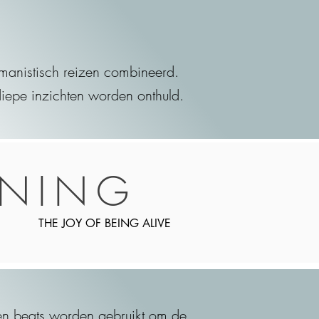
amanistisch reizen combineerd.
diepe inzichten worden onthuld.
NING
THE JOY OF BEING ALIVE
s en beats worden gebruikt om de