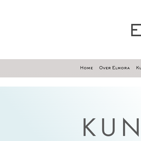
E
Home
Over Elmora
Ku
KUN