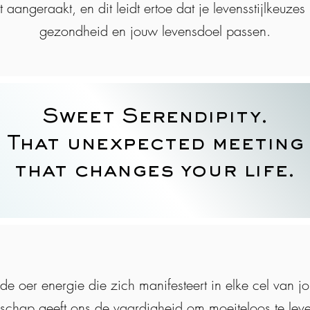
 aangeraakt, en dit leidt ertoe dat je levensstijlkeuzes
gezondheid en jouw levensdoel passen.
Sweet Serendipity.
That unexpected meeting
that changes your life.
 de oer energie die zich manifesteert in elke cel van 
nschap geeft ons de vaardigheid om moeiteloos te leve