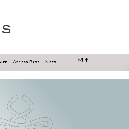
as
ite
Access Bars
Meer