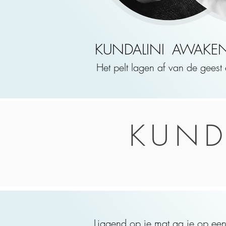
KUNDALINI
AWAKE
Het pelt lagen af van de geest
KUND
Liggend op je mat ga je op een 