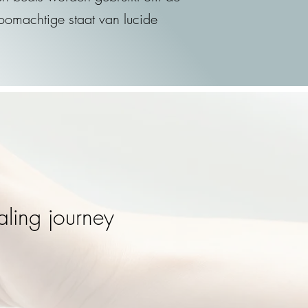
oomachtige staat van lucide
aling journey