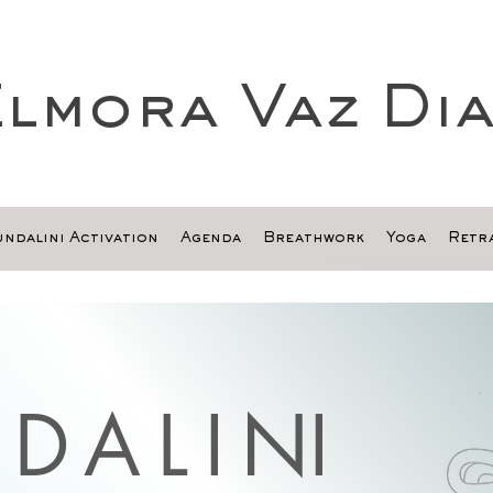
lmora Vaz Di
ndalini Activation
Agenda
Breathwork
Yoga
Retra
DALI
NI