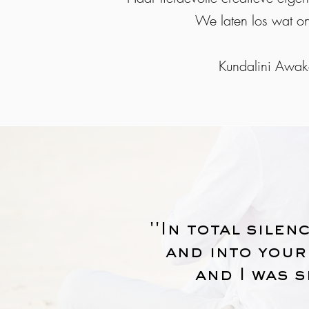
We laten los wat ons
Kundalini Awak
''In total sile
and into your
and I was s