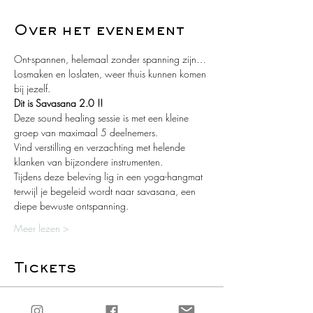
Over het evenement
Ont-spannen, helemaal zonder spanning zijn…
Losmaken en loslaten, weer thuis kunnen komen 
bij jezelf.
Dit is Savasana 2.0 !!
Deze sound healing sessie is met een kleine 
groep van maximaal 5 deelnemers.
Vind verstilling en verzachting met helende 
klanken van bijzondere instrumenten. 
Tijdens deze beleving lig in een yoga-hangmat 
terwijl je begeleid wordt naar savasana, een 
diepe bewuste ontspanning.
Meer lezen >
Tickets
Uitverkocht