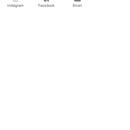
Instagram
Facebook
Email
Soort ticket
Sound Healing in een Hangmat
Prijs
€ 29,00
Dit evenement is uitverkocht
Deel dit evenement
Contact