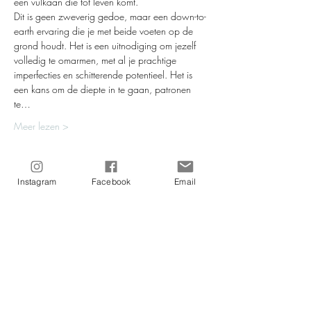
een vulkaan die tot leven komt.
Dit is geen zweverig gedoe, maar een down-to-
earth ervaring die je met beide voeten op de 
grond houdt. Het is een uitnodiging om jezelf 
volledig te omarmen, met al je prachtige 
imperfecties en schitterende potentieel. Het is 
een kans om de diepte in te gaan, patronen 
te…
Meer lezen >
Tickets
Instagram
Facebook
Email
Uitverkocht
Soort ticket
Kundalini-energy Activation
Meer info
Prijs